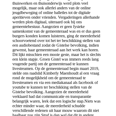
thuiswerken en thuisonderwijs werd plots veel
mogelijk, maar ook allerlei anders van de online
jeugdbeweging of online balletles tot de digitale
aperitieven onder vrienden. Vergaderingen allerhande
werden plots digitaal, uiteraard ook bij ons
gemeentebestuur. Aangezien er geen fysieke
samenkomst van de gemeenteraad was en er dus geen
burgers konden komen luisteren, ging de meerderheid
schoorvoetend over tot het ter beschikking stellen van
een audiobestand zodat de Gistelse bevolking, indien
gewenst, haar gemeenteraad aan het werk kan horen.
Dit lijkt misschien een mooie geste, maar het is slechts
een klein stapje. Groen Gistel was immers reeds lang
vragende partij om de gemeenteraad te kunnen
livestreamen. Op de gemeenteraad begin maart 2019,
stelde ons raadslid Kimberly Maenhoudt al een vraag
rond de mogelijkheid om de gemeenteraad te
livestreamen en via een mediakanaal als facebook of
youtube te kunnen ter beschikking stellen van de
Gistelse bevolking. Aangezien de meerderheid
verklaard had dat communicatie en transparantie
belangrijk waren, leek dat een logische stap.Niets was
echter minder waar, de meerderheid schudde
verschillende redenen uit haar mouw waarom dit niet
haalbaar zou zijn.Straf is dan wel dat dit in andere