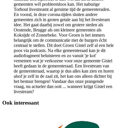
gemeenten wél probleemloos kan. Het naburige
Torhout livestreamt al geruime tijd de gemeenteraden.
En vooral, in deze corona-tijden sluiten andere
gemeenten zich in groten getale aan bij het livestream
idee. Het gaat daarbij zowel om grotere steden als
Oostende, Brugge als om kleinere gemeenten als
Koksijde of Zonnebeke. Voor Groen is het immers
belangrijk om de communicatie met de burgers écht
centraal te stellen. Dit doet Groen Gistel zelf al een hele
poos via podcasts. Na elke gemeenteraad kan je dit
audiofragment beluisteren en zo vanuit 'je kot'
vernemen wat je verkozene voor onze gemeente Gistel
heeft gedaan in de gemeenteraad. Een livestream van
de gemeenteraad, waarop je dus alles kan zien en horen
alsof je zelf in de zaal zit, het kan ons alleen dichter bij
het bestuur brengen! Vandaar dus onze prangende
vraag, nu actueler dan ooit ... wanneer krijgt Gistel een
livestream?
Ook interessant