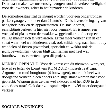
Daarnaast maken we ons ernstige zorgen rond de verkeersveiligheid
voor de inwoners, zeker in het bijzonder de kinderen.
De zomerloosstraat zal de ingang worden voor een ondergrondse
parkeergarage voor meer dan 21 auto’s. Dit is tevens de ingang van
het gehele park en de appartementen. De smalle straat,
eenrichtingsverkeer, is hier niet voor gemaakt. Er is amper een
voetpad of plaats voor de zwakke weggebruiker om hier op een
veilige manier zich te verplaatsen. Er zal meer verkeer zijn in een
straat waar heel wat kinderen, vaak ook zelfstandig, naar hun hobby
wandelen of fietsen (zwembad, sportclub en weldra ook de
jeugdbewegingen). Groen blijft zich samen met heel wat
buurtbewoners verzetten tegen dit project.
MENING OPEN VLD: Voor de komst van dit nieuwbouwproject,
terwijl ze tegen de komst van KOM ZUID (mosselstraat) zijn.
Argumenten rond hoogbouw (4 bouwlagen), maar ook heel wat
doorgaand verkeer in een anders zo rustige straat worden naar voor
gebracht. Waarom gaan ze dan wel akkoord met het RUP in de
zomerloosstraat? Ook daar zou sprake zijn van véél meer doorgaand
verkeer!
SOCIALE WONINGEN