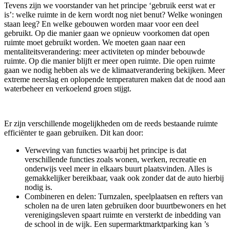
Tevens zijn we voorstander van het principe ‘gebruik eerst wat er
is’: welke ruimte in de kern wordt nog niet benut? Welke woningen
staan leeg? En welke gebouwen worden maar voor een deel
gebruikt. Op die manier gaan we opnieuw voorkomen dat open
ruimte moet gebruikt worden. We moeten gaan naar een
mentaliteitsverandering: meer activiteten op minder bebouwde
ruimte. Op die manier blijft er meer open ruimte. Die open ruimte
gaan we nodig hebben als we de klimaatverandering bekijken. Meer
extreme neerslag en oplopende temperaturen maken dat de nood aan
waterbeheer en verkoelend groen stijgt.
Er zijn verschillende mogelijkheden om de reeds bestaande ruimte
efficiënter te gaan gebruiken. Dit kan door:
Verweving van functies waarbij het principe is dat
verschillende functies zoals wonen, werken, recreatie en
onderwijs veel meer in elkaars buurt plaatsvinden. Alles is
gemakkelijker bereikbaar, vaak ook zonder dat de auto hierbij
nodig is.
Combineren en delen: Turnzalen, speelplaatsen en refters van
scholen na de uren laten gebruiken door buurtbewoners en het
verenigingsleven spaart ruimte en versterkt de inbedding van
de school in de wijk. Een supermarktmarktparking kan ’s