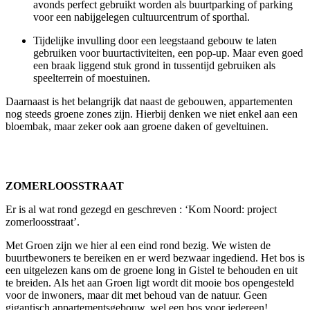
avonds perfect gebruikt worden als buurtparking of parking
voor een nabijgelegen cultuurcentrum of sporthal.
Tijdelijke invulling door een leegstaand gebouw te laten
gebruiken voor buurtactiviteiten, een pop-up. Maar even goed
een braak liggend stuk grond in tussentijd gebruiken als
speelterrein of moestuinen.
Daarnaast is het belangrijk dat naast de gebouwen, appartementen
nog steeds groene zones zijn. Hierbij denken we niet enkel aan een
bloembak, maar zeker ook aan groene daken of geveltuinen.
ZOMERLOOSSTRAAT
Er is al wat rond gezegd en geschreven : ‘Kom Noord: project
zomerloosstraat’.
Met Groen zijn we hier al een eind rond bezig. We wisten de
buurtbewoners te bereiken en er werd bezwaar ingediend. Het bos is
een uitgelezen kans om de groene long in Gistel te behouden en uit
te breiden. Als het aan Groen ligt wordt dit mooie bos opengesteld
voor de inwoners, maar dit met behoud van de natuur. Geen
gigantisch appartementsgebouw, wel een bos voor iedereen!