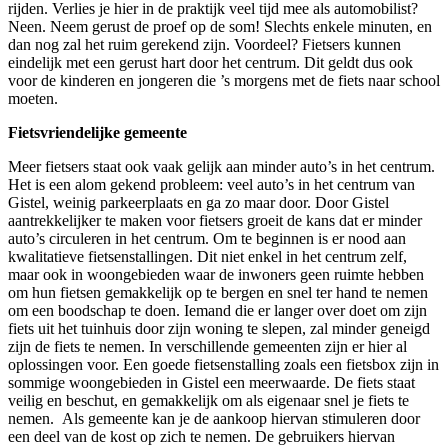
rijden. Verlies je hier in de praktijk veel tijd mee als automobilist?
Neen. Neem gerust de proef op de som! Slechts enkele minuten, en
dan nog zal het ruim gerekend zijn. Voordeel? Fietsers kunnen
eindelijk met een gerust hart door het centrum. Dit geldt dus ook
voor de kinderen en jongeren die ’s morgens met de fiets naar school
moeten.
Fietsvriendelijke gemeente
Meer fietsers staat ook vaak gelijk aan minder auto’s in het centrum.
Het is een alom gekend probleem: veel auto’s in het centrum van
Gistel, weinig parkeerplaats en ga zo maar door. Door Gistel
aantrekkelijker te maken voor fietsers groeit de kans dat er minder
auto’s circuleren in het centrum. Om te beginnen is er nood aan
kwalitatieve fietsenstallingen. Dit niet enkel in het centrum zelf,
maar ook in woongebieden waar de inwoners geen ruimte hebben
om hun fietsen gemakkelijk op te bergen en snel ter hand te nemen
om een boodschap te doen. Iemand die er langer over doet om zijn
fiets uit het tuinhuis door zijn woning te slepen, zal minder geneigd
zijn de fiets te nemen. In verschillende gemeenten zijn er hier al
oplossingen voor. Een goede fietsenstalling zoals een fietsbox zijn in
sommige woongebieden in Gistel een meerwaarde. De fiets staat
veilig en beschut, en gemakkelijk om als eigenaar snel je fiets te
nemen. Als gemeente kan je de aankoop hiervan stimuleren door
een deel van de kost op zich te nemen. De gebruikers hiervan