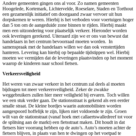
Andere gemeenten gingen ons al voor. Zo namen gemeenten
Hoogelede, Kortemark, Lichtervelde, Roeselare, Staden en Torthout
een gezamenlijk initiatief om doorgaand zwaar vervoer uit hun
dorpskernen te weren. Hierbij is het verboden voor voertuigen hoger
dan 5 ton om de aangeduide zone binnen te rijden. Hierbij maakt
men een uitzondering voor plaatselijk verkeer. Hieronder worden
ook leveringen gerekend. Uiteraard zijn we er ons van bewust dat
handelaars in het centrum bevoorraad moeten worden. In
samenspraak met de handelaars willen we dan ook venstertijden
hanteren. Levering kan hierbij op bepaalde tijdstippen wel. Hierbij
moeten we vermijden dat de leveringen plaatsvinden op het moment
waarop de kinderen naar school fietsen.
Verkeersveiligheid
Het weren van zwaar verkeer in het centrum zal deels al moeten
bijdragen tot meer verkeersveiligheid. Zeker de zwakke
weggebruikers zullen hier meer veiligheid bij ervaren. Toch willen
we een stuk verder gaan. De stationsstraat is gekend als een eerder
smalle straat. De kleine bordjes waarin automobilisten worden
aangespoord hoffelijk te zijn, lijken niet voldoende te zijn. Groen
wilt van de stationstraat (vanaf hoek met callaertswalledreef tot voor
de splitsing aan de markt) een fietsstraat maken. Dit houdt in dat
fietsers hier voorrang hebben op de auto’s. Auto’s moeten achter de
fietsers blijven, in plaats van hen te dwingen op het voetpad te